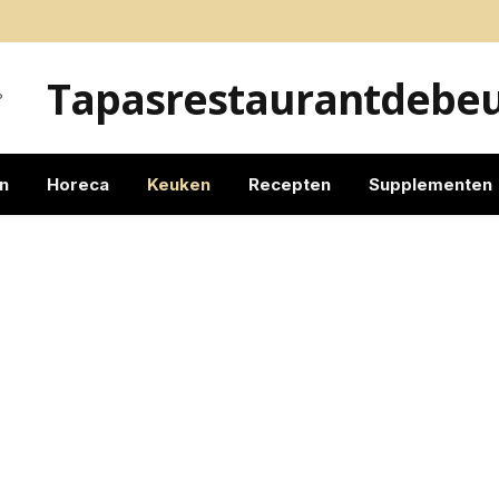
Tapasrestaurantdebeu
?
n
Horeca
Keuken
Recepten
Supplementen