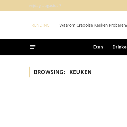
vrijdag, augustus 7
TRENDING
Waarom Creoolse Keuken Proberen
Eten
Drinke
BROWSING:
KEUKEN