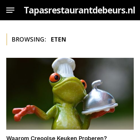
Tapasrestaurantdebeurs.nl
BROWSING:
ETEN
Waarom Creoolse Keuken Proberen?